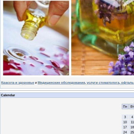
Красота и здоровье
и
Медицинские обследования, услуги стоматолога, офталь
Calendar
Пн
Вт
3
4
10
11
17
18
24
25