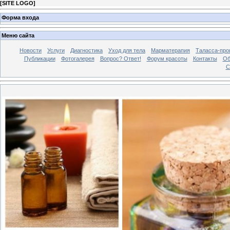
[
SITE LOGO
]
Форма входа
Меню сайта
Новости
Услуги
Диагностика
Уход для тела
Марматерапия
Таласса-про
Публикации
Фотогалерея
Вопрос? Ответ!
Форум красоты
Контакты
Об
С